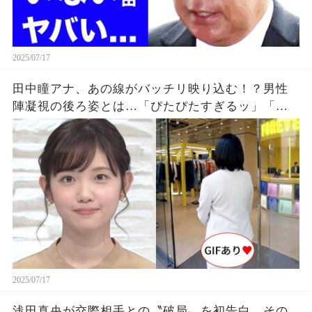
2025/07/17
田中瞳アナ、あの線がバッチリ映り込む！？男性
陣凝視の後ろ姿とは…「ぴたぴたすぎるッ」「思
わず凝視したわ」
2025/07/17
浅田真央が交際相手との〝破局〟を初告白、その