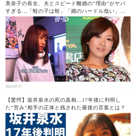
美奈子の長女、夫とスピード離婚の”理由”がヤバ
すぎる…「蛙の子は蛙」「婚のハードル低い」
「駆け足早送り人生だな」
2025/07/17
【驚愕】坂井泉水の死の真相…17年後に判明し
た“営み”相手の正体と残された最後の言葉とは？