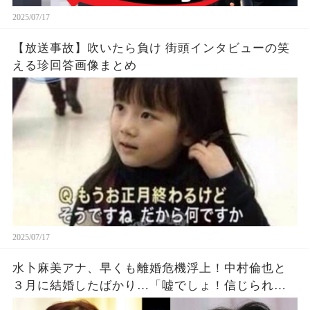
2025/07/17
【放送事故】吹いたら負け 街頭インタビューの笑
える珍回答画像まとめ
2025/07/17
水卜麻美アナ、早くも離婚危機浮上！中村倫也と
３月に結婚したばかり…「嘘でしょ！信じられな
い」