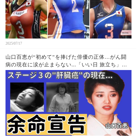
2025/07/17
山口百恵が“初めて”を捧げた俳優の正体…がん闘
病の現在に涙が止まらない...「いい日 旅立ち」で
も有名な元歌手の“一糸纏わぬ姿”での都倉俊一と
レッスンの実態に一同驚愕...！