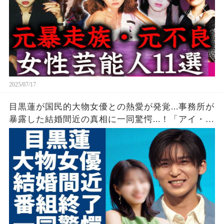
2025/07/17
目黒蓮が国民的大物女優との熱愛が発覚...事務所が
暴露した結婚間近の真相に一同驚愕...！「アイ・ア
ム・冒険少年」が終了決定でファンが感じていた
予兆に言葉を失う...