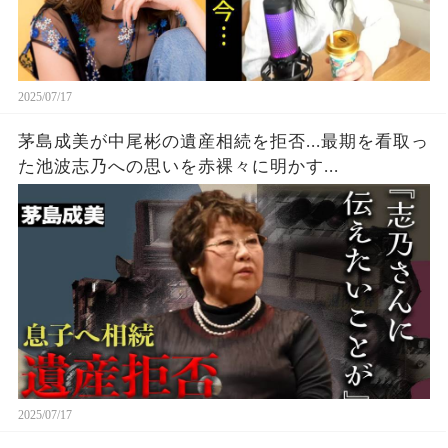
2025/07/17
茅島成美が中尾彬の遺産相続を拒否...最期を看取っ
た池波志乃への思いを赤裸々に明かす...
2025/07/17