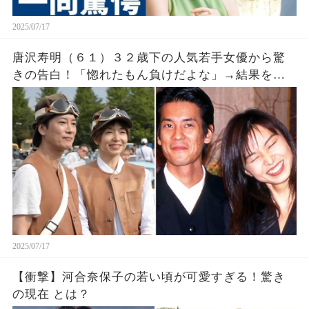
2025/07/17
唐沢寿明（６１）３２歳下の人気若手女優から驚
きの告白！「惚れたもん負けだよな」→結果を明
かすと「やっぱりだな！」
2025/07/17
【衝撃】河合奈保子の若い頃が可愛すぎる！驚き
の現在 とは？