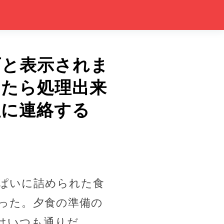
可と表示されま
したら処理出来
社に連絡する
ぱいに詰められた食
った。夕食の準備の
はいつも通りだ。