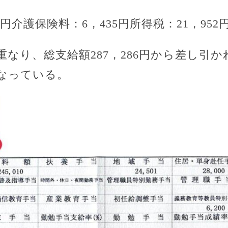
3円介護保険料：6，435円所得税：21，952円
なり、総支給額287，286円から差し引
なっている。