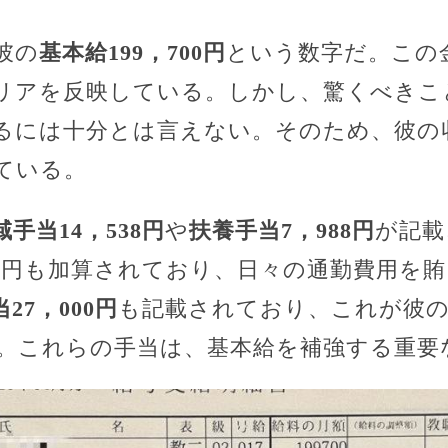
彼の
基本給199，700円
という数字だ。この
リアを反映している。しかし、驚くべきこ
るには十分とは言えない。そのため、彼の
ている。
域手当14，538円
や
扶養手当7，988円
が記載
60円も加算されており、日々の通勤費用を
27，000円
も記載されており、これが彼の
。これらの手当は、基本給を補強する重要