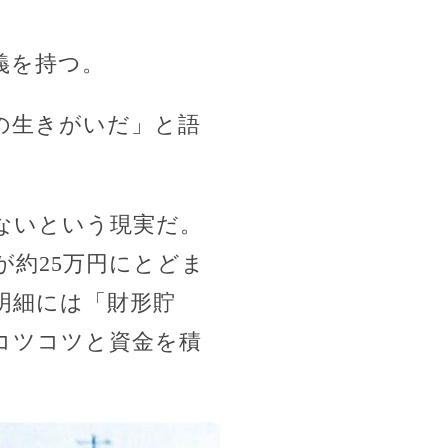
義を持つ。
の生きがいだ」と語
ないという現実だ。
約25万円にとどま
明細には「財形貯
コツコツと資金を積