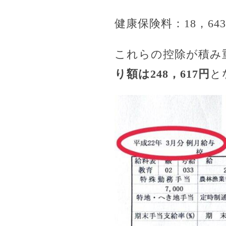
健康保険料：18，64
これらの控除が積み重
り額は248，617円
と