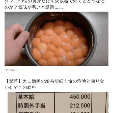
タマゴ50個の黄身だけを炊飯器で炊くとどうなる
のか？気味が悪いと話題に…
2025/07/17
【驚愕】カニ漁師の給与明細！命の危険と隣り合
わせでこの給料