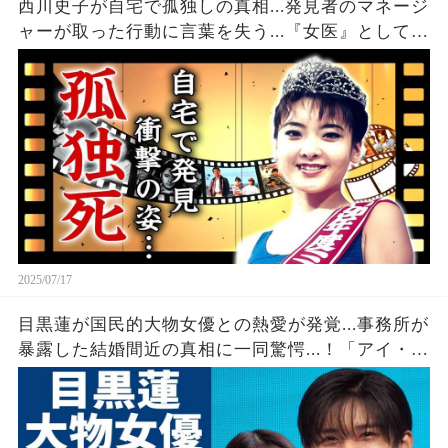
西川史子が自宅で孤独しの真相...発見者のマネージ
ャーが取った行動に言葉を失う...『女医』としても
有名な二刀流タレントの熟年離婚の実態...訴訟問題
に発展した泥沼劇に驚きを隠せない...
2025/07/17
目黒蓮が国民的大物女優との熱愛が発覚...事務所が
暴露した結婚間近の真相に一同驚愕...！「アイ・ア
ム・冒険少年」が終了決定でファンが感じていた
予兆に言葉を失う...