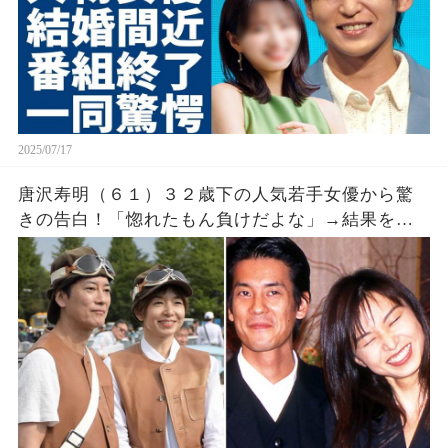
2025/07/17
唐沢寿明（６１）３２歳下の人気若手女優から驚
きの告白！「惚れたもん負けだよな」→結果を明
かすと「やっぱりだな！」