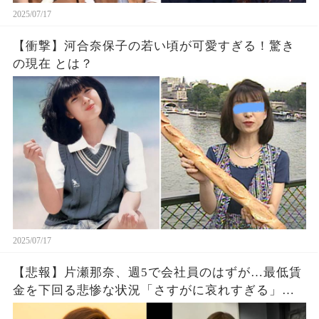
2025/07/17
【衝撃】河合奈保子の若い頃が可愛すぎる！驚き
の現在 とは？
2025/07/17
【悲報】片瀬那奈、週5で会社員のはずが…最低賃
金を下回る悲惨な状況「さすがに哀れすぎる」
「元女優とは思えない」